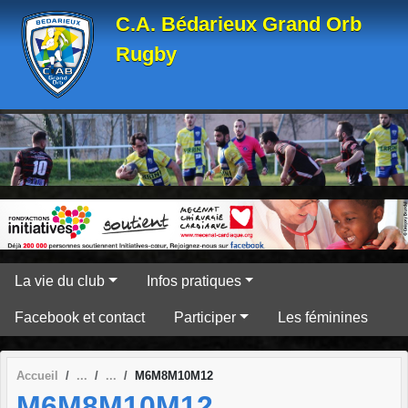
Panneau de gestion des cookies
C.A. Bédarieux Grand Orb
Rugby
La vie du club
Infos pratiques
Facebook et contact
Participer
Les féminines
Accueil
M6M8M10M12
M6M8M10M12