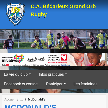
Panneau de gestion des cookies
C.A. Bédarieux Grand Orb
Rugby
La vie du club
Infos pratiques
Facebook et contact
Participer
Les féminines
Accueil
McDonald's
MCDONALD'S