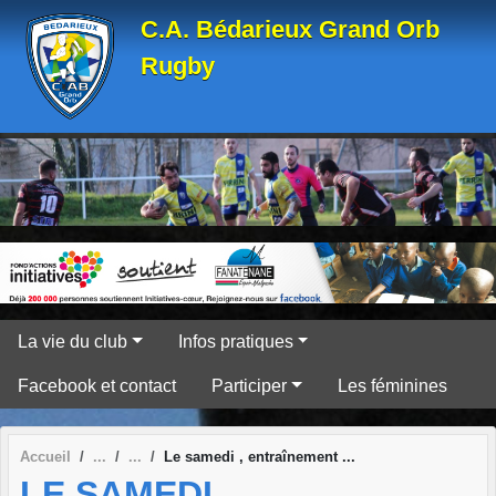
Panneau de gestion des cookies
C.A. Bédarieux Grand Orb
Rugby
La vie du club
Infos pratiques
Facebook et contact
Participer
Les féminines
Accueil
Le samedi , entraînement ...
LE SAMEDI ,