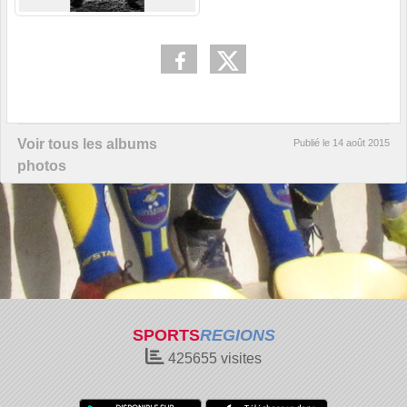
Voir tous les albums
Publié le
14 août 2015
photos
SPORTS
REGIONS
425655
visites