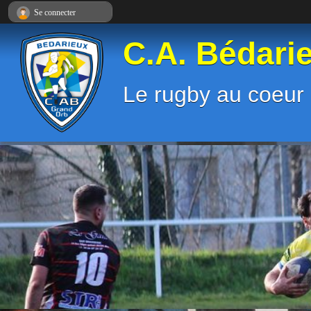
Panneau de gestion des cookies
Se connecter
C.A. Bédari
Le rugby au coeur 