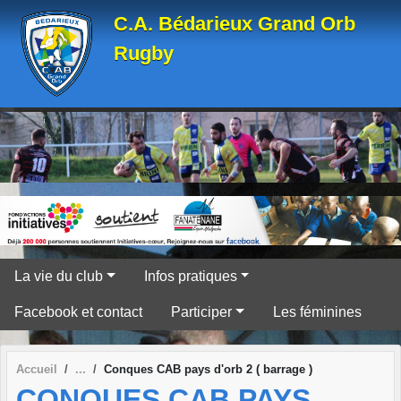
Panneau de gestion des cookies
C.A. Bédarieux Grand Orb
Rugby
La vie du club
Infos pratiques
Facebook et contact
Participer
Les féminines
Accueil
Conques CAB pays d'orb 2 ( barrage )
CONQUES CAB PAYS