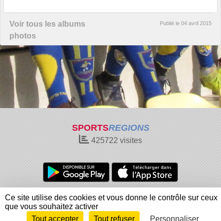
Voir tous les albums
Publié le
04 avril 2015
photos
SPORTS
REGIONS
425722
visites
Charte cookies
Gestion des cookies
Ce site utilise des cookies et vous donne le contrôle sur ceux
Informations légales
Signaler un contenu inapproprié
que vous souhaitez activer
Tout accepter
Tout refuser
Personnaliser
Envie de participer ?
Connexion