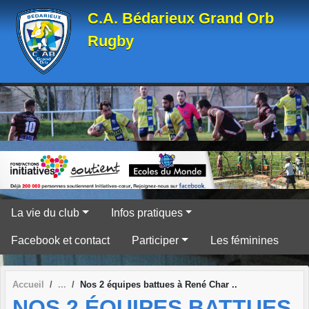
Panneau de gestion des cookies
C.A. Bédarieux Grand Orb
Rugby
La vie du club
Infos pratiques
Facebook et contact
Participer
Les féminines
Accueil
Nos 2 équipes battues à René Char ..
NOS 2 ÉQUIPES BATTUES