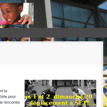
nt la
 Séte pour
te rencontre