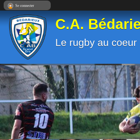
Panneau de gestion des cookies
Se connecter
C.A. Bédari
Le rugby au coeur 