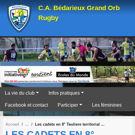
Panneau de gestion des cookies
C.A. Bédarieux Grand Orb
Rugby
La vie du club
Infos pratiques
Facebook et contact
Participer
Les féminines
Accueil
Les cadets en 8° Teuliere territorial ...
LES CADETS EN 8°