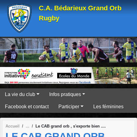
Panneau de gestion des cookies
C.A. Bédarieux Grand Orb
Rugby
La vie du club
Infos pratiques
Facebook et contact
Participer
Les féminines
Accueil
Le CAB grand orb , s'exporte bien ....
LE CAB GRAND ORB ,